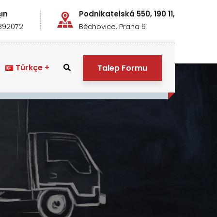
şın
Podnikatelská 550, 190 11,
392072
Běchovice, Praha 9
Türkçe
Talep Formu